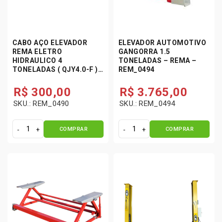
CABO AÇO ELEVADOR
ELEVADOR AUTOMOTIVO
REMA ELETRO
GANGORRA 1.5
HIDRAULICO 4
TONELADAS – REMA –
TONELADAS ( QJY4.0-F )
REM_0494
– ORIGINAL REMA
R$
300,00
R$
3.765,00
SKU.: REM_0490
SKU.: REM_0494
COMPRAR
COMPRAR
C
E
a
l
b
e
o
v
A
a
ç
d
o
o
E
r
l
A