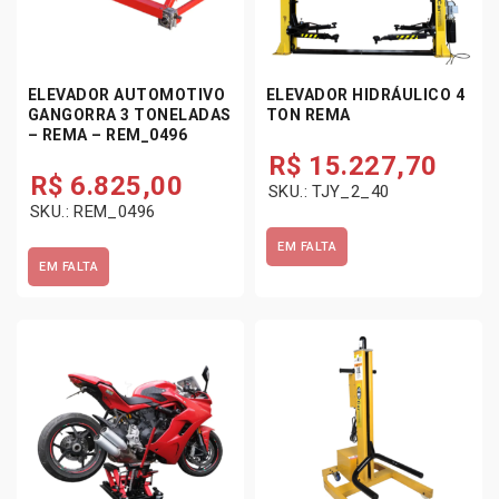
e
u
v
t
a
o
d
m
ELEVADOR AUTOMOTIVO
ELEVADOR HIDRÁULICO 4
o
o
GANGORRA 3 TONELADAS
TON REMA
r
t
– REMA – REM_0496
R
i
R$
15.227,70
e
v
R$
6.825,00
SKU.: TJY_2_40
m
o
SKU.: REM_0496
a
G
E
a
EM FALTA
l
n
EM FALTA
e
g
t
o
r
r
o
r
H
a
i
1
d
.
r
5
a
T