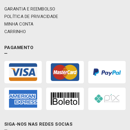
o
A
GARANTIA E REEMBOLSO
/
C
C
/
POLÍTICA DE PRIVACIDADE
o
R
MINHA CONTA
r
E
CARRINHO
s
M
a
A
/
C
PAGAMENTO
G
A
o
R
l
q
/
u
P
a
a
n
r
t
a
i
t
d
i
a
/
d
S
e
SIGA-NOS NAS REDES SOCIAS
a