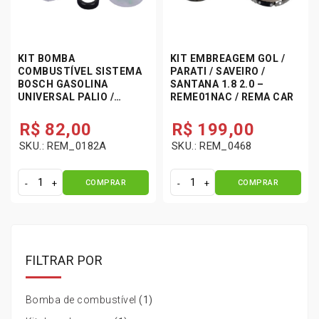
KIT BOMBA
KIT EMBREAGEM GOL /
COMBUSTÍVEL SISTEMA
PARATI / SAVEIRO /
BOSCH GASOLINA
SANTANA 1.8 2.0 –
UNIVERSAL PALIO /
REME01NAC / REMA CAR
CORSA / GOL / PARATI /
SANTANA / STRADA
R$
82,00
R$
199,00
SKU.: REM_0182A
SKU.: REM_0468
COMPRAR
COMPRAR
K
K
i
i
t
t
B
E
o
m
FILTRAR POR
m
b
b
r
a
e
Bomba de combustível
(1)
C
a