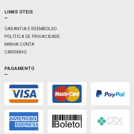
t
t
i
e
LINKS ÚTEIS
d
r
a
-
d
GARANTIA E REEMBOLSO
W
e
P
POLÍTICA DE PRIVACIDADE
1
MINHA CONTA
1
CARRINHO
4
4
/
PAGAMENTO
R
E
M
A
C
A
R
q
u
a