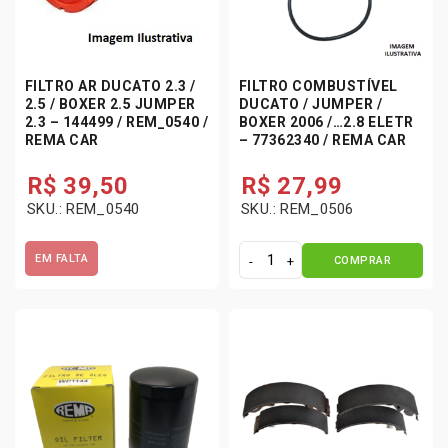
FILTRO AR DUCATO 2.3 /
FILTRO COMBUSTÍVEL
2.5 / BOXER 2.5 JUMPER
DUCATO / JUMPER /
2.3 – 144499 / REM_0540 /
BOXER 2006 /…2.8 ELETR
REMA CAR
– 77362340 / REMA CAR
R$
39,50
R$
27,99
SKU.: REM_0540
SKU.: REM_0506
EM FALTA
COMPRAR
F
i
l
t
r
o
C
o
m