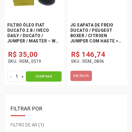
b
u
s
t
FILTRO ÓLEO FIAT
JG SAPATA DE FREIO
í
DUCATO 2.8 / IVECO
DUCATO / PEUGEOT
v
DAILY / DUCATO /
BOXER / CITROEN
e
JUMPER / MASTER – WP
JUMPER COM HASTE =
l
1144 / REMA CAR
254×57 REMSP03
D
R$
35,00
R$
146,74
u
SKU.: REM_0519
SKU.: REM_0806
c
a
EM FALTA
COMPRAR
t
F
o
i
/
l
J
t
u
r
FILTRAR POR
m
o
p
Ó
e
l
FILTRO DE AR
(1)
r
e