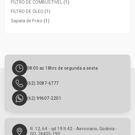
/
FILTRO DE COMBUSTIVEL
(1)
o
B
F
FILTRO DE ÓLEO
(1)
o
i
x
Sapata de Freio
(1)
a
e
t
r
D
2
u
0
c
0
a
6
t
/
o
08:00 as 18hrs de segunda a sexta
.
2
.
.
(62) 3087-6777
.
8
2
/
.
I
(62) 99607-2201
8
v
E
e
l
c
e
o
t
R. 12, 64 - qd 19 lt 42 - Aeroviario, Goiânia -
D
r
GO, 74435-190