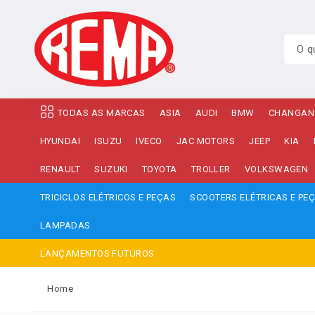
TODAS AS MARCAS
ASIA
AUDI
BMW
CHANGAN
HYUNDAI
ISUZU
IVECO
JAC MOTORS
JEEP
KIA
RENAULT
SUZUKI
TOYOTA
TROLLER
VOLKSWAGEN
TRICICLOS ELÉTRICOS E PEÇAS
SCOOTERS ELÉTRICAS E PE
LAMPADAS
LANÇAMENTOS FUTUROS
Home