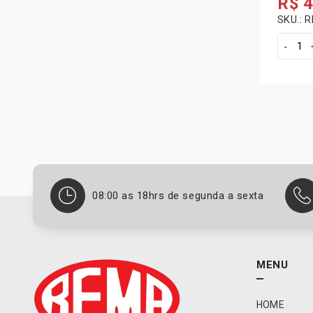
R$
4
SKU.: 
S
e
n
s
o
r
d
e
f
a
08:00 as 18hrs de segunda a sexta
s
e
N
e
MENU
w
f
i
HOME