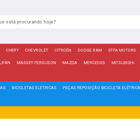
CHERY
CHEVROLET
CITROËN
DODGE RAM
EFFA MOTORS
LIFAN
MASSEY FERGUSON
MAZDA
MERCEDES
MITSUBISHI
ÇAS
BICICLETAS ELÉTRICAS
PEÇAS REPOSIÇÃO BICICLETA ELÉTRIC