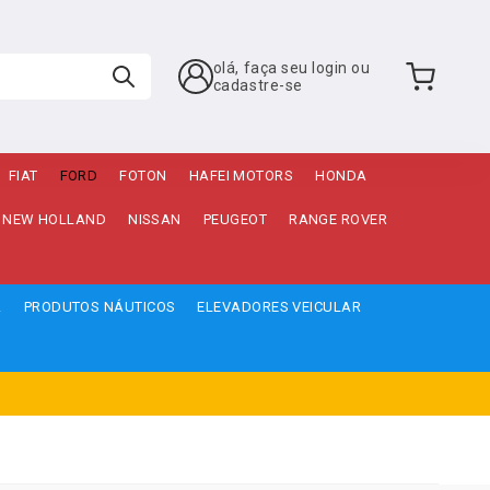
olá, faça seu login ou
cadastre-se
FIAT
FORD
FOTON
HAFEI MOTORS
HONDA
NEW HOLLAND
NISSAN
PEUGEOT
RANGE ROVER
A
PRODUTOS NÁUTICOS
ELEVADORES VEICULAR