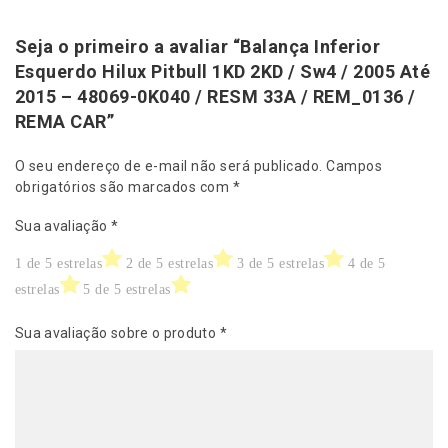
-
0
Seja o primeiro a avaliar “Balança Inferior
K
Esquerdo Hilux Pitbull 1KD 2KD / Sw4 / 2005 Até
0
2015 – 48069-0K040 / RESM 33A / REM_0136 /
4
REMA CAR”
0
/
R
O seu endereço de e-mail não será publicado.
Campos
E
obrigatórios são marcados com
*
S
Sua avaliação
*
M
3
1 de 5 estrelas
2 de 5 estrelas
3 de 5 estrelas
4 de 5
3
A
estrelas
5 de 5 estrelas
/
R
Sua avaliação sobre o produto
*
E
M
_
0
1