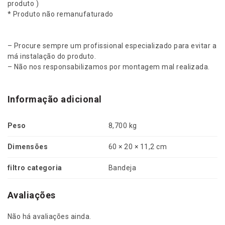
/
produto )
S
* Produto não remanufaturado
w
4
/
– Procure sempre um profissional especializado para evitar a
2
má instalação do produto.
0
– Não nos responsabilizamos por montagem mal realizada.
0
5
A
Informação adicional
t
é
Peso
8,700 kg
2
0
Dimensões
60 × 20 × 11,2 cm
1
5
filtro categoria
Bandeja
-
4
8
Avaliações
0
6
Não há avaliações ainda.
9