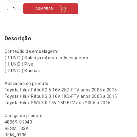
COMPRAR
B
a
l
a
n
Descrição
ç
a
Conteúdo da embalagem:
I
( 1 UNID ) Balança inferior lado esquerdo
n
( 1 UNID ) Pivo
f
( 2 UNID ) Buchas
e
r
Aplicação do produto:
i
Toyota Hilux Pitbull 2.5 16V 2KD-FTV anos 2005 a 2015
o
Toyota Hilux Pitbull 3.0 16V 1KD-FTV anos 2005 a 2015
r
Toyota Hilux SW4 3.0 16V 1KD FTV ano 2005 a 2015
E
s
Código do produto:
q
48069-0K040
u
RESM_ 33A
e
REM_0136