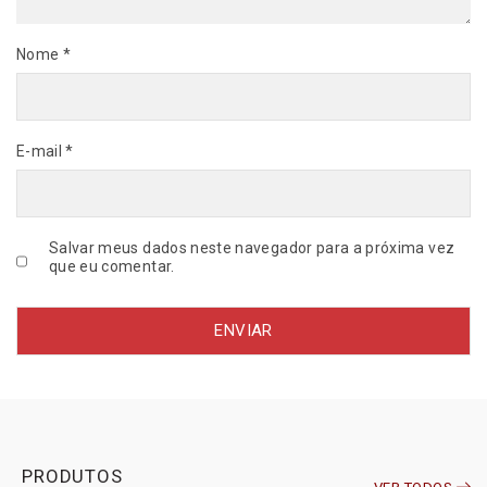
3
6
Nome
*
/
R
E
M
A
E-mail
*
C
A
R
q
Salvar meus dados neste navegador para a próxima vez
u
que eu comentar.
a
n
t
i
d
a
d
e
PRODUTOS