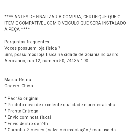
r
d
o
**** ANTES DE FINALIZAR A COMPRA, CERTIFIQUE QUE O
H
ITEM É COMPATÍVEL COM O VEICULO QUE SERÁ INSTALADO
i
A PEÇA ****
l
u
Perguntas frequentes:
x
Voces possuem loja fisica ?
P
Sim, possuímos loja física na cidade de Goiânia no bairro
i
Aeroviário, rua 12, número 50, 74435-190.
t
b
u
Marca: Rema
l
Origem: China
l
1
* Padrão original
K
* Produto novo de excelente qualidade e primeira linha
D
* Pronta Entrega
2
* Envio com nota fiscal
K
* Envio dentro de 24h
D
* Garantia: 3 meses ( salvo má instalação / mau uso do