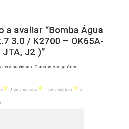
ro a avaliar “Bomba Água
2.7 3.0 / K2700 – OK65A-
 JTA, J2 )”
 será publicado.
Campos obrigatórios
as
3 de 5 estrelas
4 de 5 estrelas
5
*