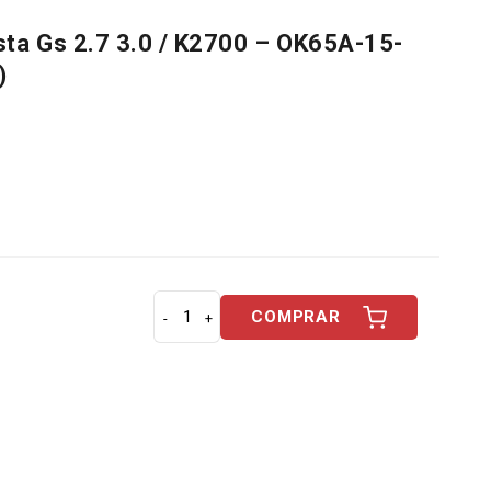
ta Gs 2.7 3.0 / K2700 – OK65A-15-
)
COMPRAR
B
o
m
b
a
Á
g