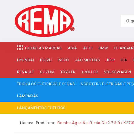
TODAS AS MARCAS
ASIA
AUDI
BMW
CHANGAN
HYUNDAI
ISUZU
IVECO
JAC MOTORS
JEEP
KIA
RENAULT
SUZUKI
TOYOTA
TROLLER
VOLKSWAGEN
TRICICLOS ELÉTRICOS E PEÇAS
SCOOTERS ELÉTRICAS E PE
LAMPADAS
LANÇAMENTOS FUTUROS
Home
Produtos
Bomba Água Kia Besta Gs 2.7 3.0 / K270