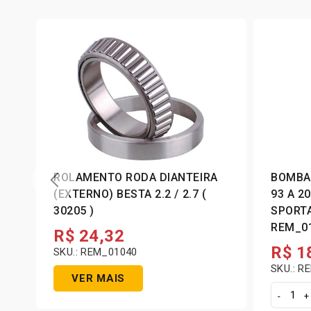
ROLAMENTO RODA DIANTEIRA
BOMBA
(EXTERNO) BESTA 2.2 / 2.7 (
93 A 20
30205 )
SPORTAGE 2.2 – R2
R$
24,32
R$
1
SKU.: REM_01040
SKU.: R
VER MAIS
B