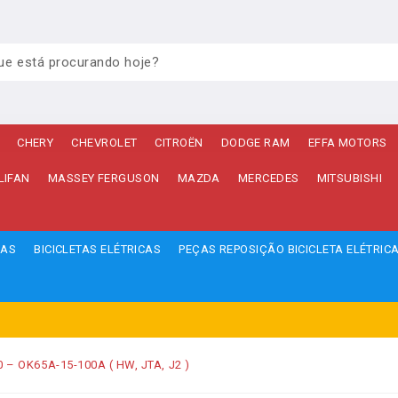
CHERY
CHEVROLET
CITROËN
DODGE RAM
EFFA MOTORS
LIFAN
MASSEY FERGUSON
MAZDA
MERCEDES
MITSUBISHI
ÇAS
BICICLETAS ELÉTRICAS
PEÇAS REPOSIÇÃO BICICLETA ELÉTRIC
0 – OK65A-15-100A ( HW, JTA, J2 )