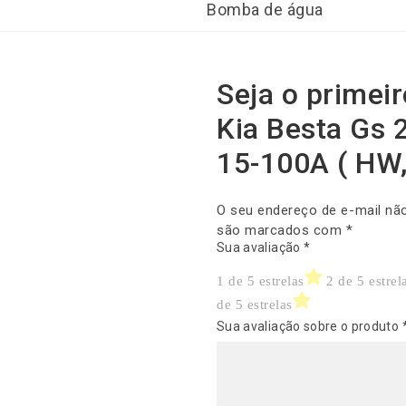
Bomba de água
Seja o primei
Kia Besta Gs 
15-100A ( HW,
O seu endereço de e-mail não
são marcados com
*
Sua avaliação
*
1 de 5 estrelas
2 de 5 estrel
de 5 estrelas
Sua avaliação sobre o produto