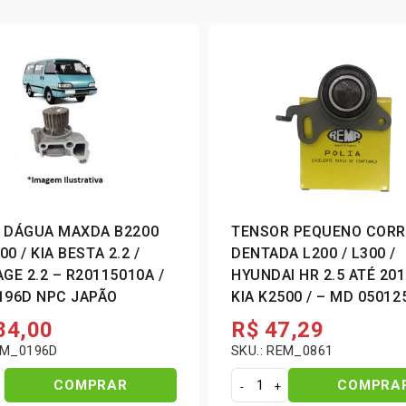
 DÁGUA MAXDA B2200
TENSOR PEQUENO CORR
00 / KIA BESTA 2.2 /
DENTADA L200 / L300 /
0115010A /
HYUNDAI HR 2.5 ATÉ 2012
REM_0196D NPC JAPÃO
KIA K2500 / – MD 050125
REMT_01M
84,00
R$
47,29
EM_0196D
SKU.: REM_0861
COMPRAR
COMPRA
T