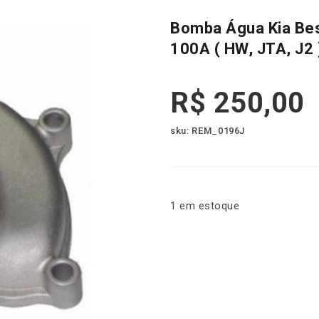
Bomba Água Kia Bes
100A ( HW, JTA, J2 
R$
250,00
sku: REM_0196J
1 em estoque