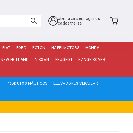
olá, faça seu login ou
cadastre-se
FIAT
FORD
FOTON
HAFEI MOTORS
HONDA
NEW HOLLAND
NISSAN
PEUGEOT
RANGE ROVER
A
PRODUTOS NÁUTICOS
ELEVADORES VEICULAR