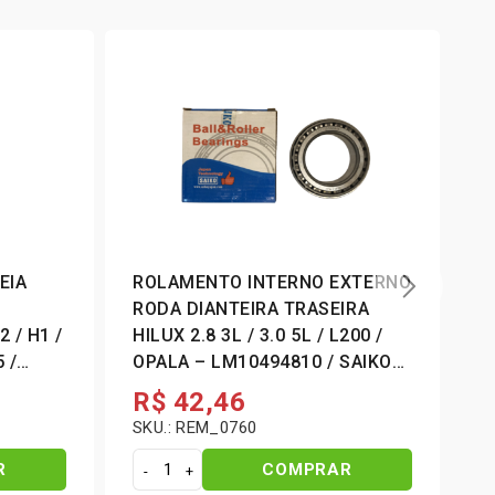
EIA
ROLAMENTO INTERNO EXTERNO
J
RODA DIANTEIRA TRASEIRA
0
 / H1 /
HILUX 2.8 3L / 3.0 5L / L200 /
0
 /
OPALA – LM10494810 / SAIKO
JAPÃO
R$
42,46
S
SKU.: REM_0760
R
COMPRAR
R