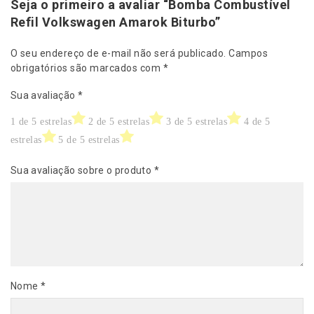
Seja o primeiro a avaliar “Bomba Combustível
w
Refil Volkswagen Amarok Biturbo”
a
g
O seu endereço de e-mail não será publicado.
Campos
e
obrigatórios são marcados com
*
n
A
Sua avaliação
*
m
a
1 de 5 estrelas
2 de 5 estrelas
3 de 5 estrelas
4 de 5
r
estrelas
5 de 5 estrelas
o
k
Sua avaliação sobre o produto
*
B
i
t
u
r
b
o
q
Nome
*
u
a