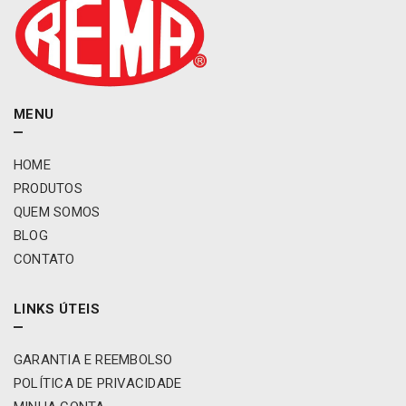
w
a
g
e
m
A
MENU
m
a
HOME
r
PRODUTOS
o
k
QUEM SOMOS
l
BLOG
a
CONTATO
d
o
e
LINKS ÚTEIS
s
q
GARANTIA E REEMBOLSO
u
e
POLÍTICA DE PRIVACIDADE
r