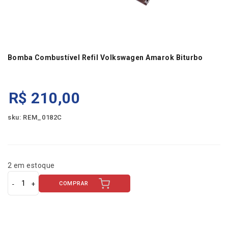
Bomba Combustível Refil Volkswagen Amarok Biturbo
R$
210,00
sku: REM_0182C
2 em estoque
COMPRAR
B
o
m
b