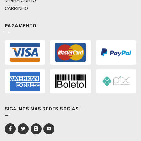
MINHA CONTA
d
CARRINHO
o
-
R
PAGAMENTO
E
M
T
0
1
V
W
L
/
R
E
M
SIGA-NOS NAS REDES SOCIAS
A
C
A
R
q