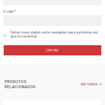
n
t
E-mail
*
i
d
a
d
e
Salvar meus dados neste navegador para a próxima vez
que eu comentar.
PRODUTOS
VER TODOS
RELACIONADOS