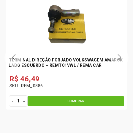
TERMINAL DIREÇÃO FORJADO VOLKSWAGEM AMAROK
LADO ESQUERDO – REMT01VWL / REMA CAR
R$
46,49
SKU.: REM_0886
COMPRAR
T
e
r
m
i