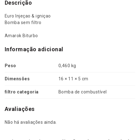
a
Descrição
C
o
Euro Injeçao & igniçao
m
Bomba sem filtro
b
u
Amarok Biturbo
s
t
Informação adicional
í
v
Peso
0,460 kg
e
l
Dimensões
16 × 11 × 5 cm
R
e
filtro categoria
Bomba de combustível
f
i
l
Avaliações
V
o
Não há avaliações ainda.
l
k
s