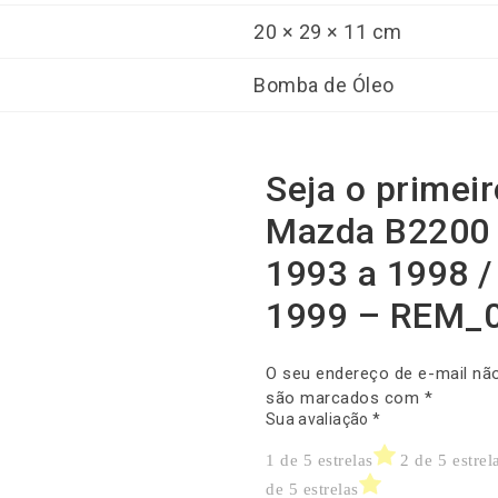
20 × 29 × 11 cm
Bomba de Óleo
Seja o primei
Mazda B2200 1
1993 a 1998 /
1999 – REM_
O seu endereço de e-mail não
são marcados com
*
Sua avaliação
*
1 de 5 estrelas
2 de 5 estrel
de 5 estrelas