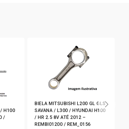
BIELA MITSUBISHI L200 GL GLS
C
 / H100
SAVANA / L300 / HYUNDAI H100
D
0 /
/ HR 2.5 8V ATÉ 2012 –
K
REMBI01200 / REM_0156
R