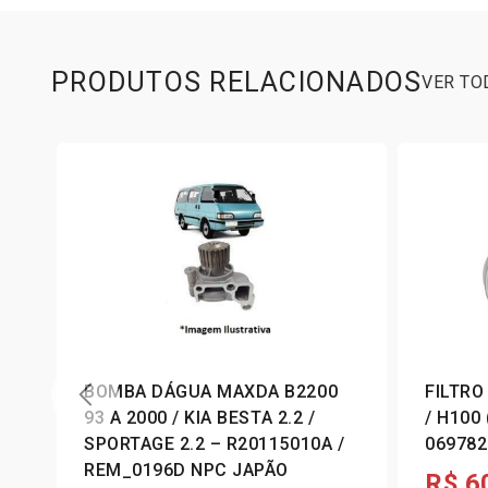
PRODUTOS RELACIONADOS
VER T
63
BOMBA DÁGUA MAXDA B2200
FILTRO
,
93 A 2000 / KIA BESTA 2.2 /
/ H100
SPORTAGE 2.2 – R20115010A /
069782
REM_0196D NPC JAPÃO
R$
6