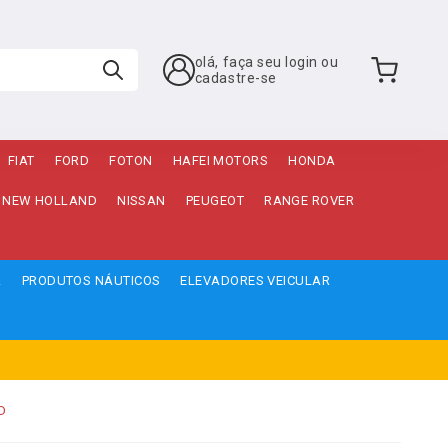
olá, faça seu login ou
cadastre-se
FIAT
FORD
FOTON
HAFEI MOTORS
HONDA
NEW HOLLAND
NISSAN
PEUGEOT
RANGE ROVER
A
PRODUTOS NÁUTICOS
ELEVADORES VEICULAR
D