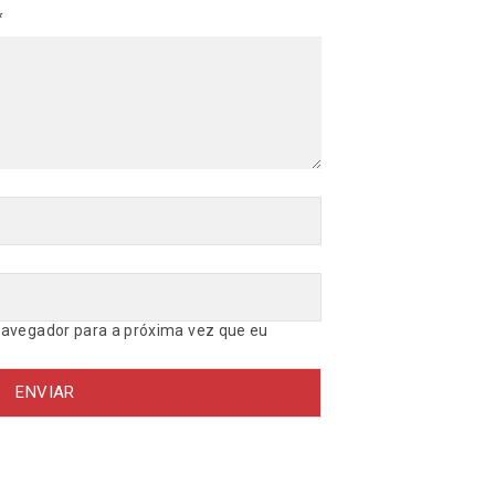
d
*
a
d
e
avegador para a próxima vez que eu