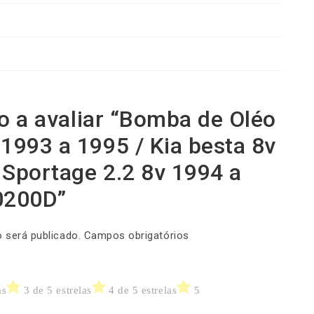
a
1
9
9
9
-
R
E
ro a avaliar “Bomba de Oléo
M
993 a 1995 / Kia besta 8v
_
0
 Sportage 2.2 8v 1994 a
2
0
0200D”
0
D
q
 será publicado.
Campos obrigatórios
u
a
n
as
3 de 5 estrelas
4 de 5 estrelas
5
t
i