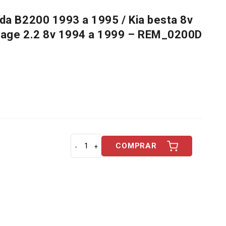
a B2200 1993 a 1995 / Kia besta 8v
tage 2.2 8v 1994 a 1999 – REM_0200D
COMPRAR
B
o
m
b
a
d
e