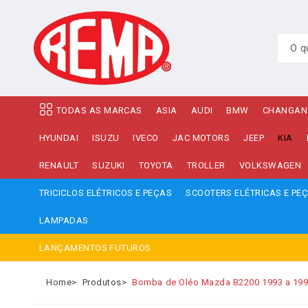
TODAS AS MARCAS
ASIA
AUDI
BMW
CHANGAN
HYUNDAI
ISUZU
IVECO
JAC MOTORS
JEEP
KIA
RENAULT
SUZUKI
TOYOTA
TROLLER
VOLKSWAGEN
TRICICLOS ELÉTRICOS E PEÇAS
SCOOTERS ELÉTRICAS E PE
LAMPADAS
LANÇAMENTOS FUTUROS
Home
Produtos
Bomba de Oléo Mazda B2200 1993 a 1995 