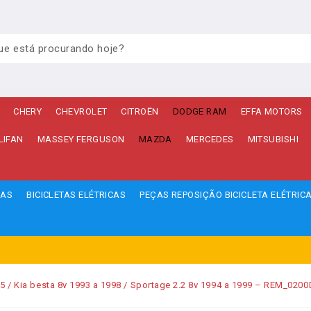
CHERY
CHEVROLET
CITROËN
DODGE RAM
EFFA MOTORS
LIFAN
MASSEY FERGUSON
MAZDA
MERCEDES
MITSUBISHI
ÇAS
BICICLETAS ELÉTRICAS
PEÇAS REPOSIÇÃO BICICLETA ELÉTRIC
/ Kia besta 8v 1993 a 1998 / Sportage 2.2 8v 1994 a 1999 – REM_0200