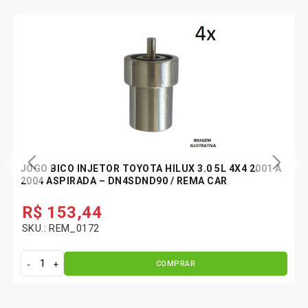
JOGO BICO INJETOR TOYOTA HILUX 3.0 5L 4X4 2001 A
2004 ASPIRADA – DN4SDND90 / REMA CAR
R$
153,44
SKU.: REM_0172
COMPRAR
J
o
g