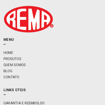
x
3
.
0
5
L
4
X
MENU
4
2
HOME
0
PRODUTOS
0
1
QUEM SOMOS
A
BLOG
2
CONTATO
0
0
4
LINKS ÚTEIS
A
s
GARANTIA E REEMBOLSO
p