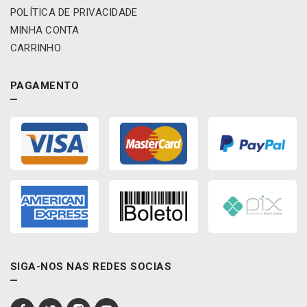
i
POLÍTICA DE PRIVACIDADE
r
MINHA CONTA
a
CARRINHO
d
a
-
PAGAMENTO
D
N
4
S
D
N
D
9
0
/
R
E
SIGA-NOS NAS REDES SOCIAS
M
A
C