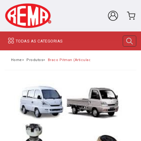
TODAS AS CATEGORIAS
Home
Produtos
Braco Pitman (Articulador) Towner Jr HFJ3003300C