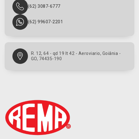
(62) 3087-6777
(62) 99607-2201
R. 12, 64 - qd 19 lt 42 - Aeroviario, Goiânia -
GO, 74435-190