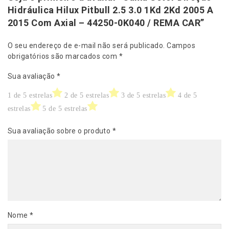
o
Hidráulica Hilux Pitbull 2.5 3.0 1Kd 2Kd 2005 A
m
2015 Com Axial – 44250-0K040 / REMA CAR”
A
x
O seu endereço de e-mail não será publicado.
Campos
i
obrigatórios são marcados com
*
a
l
Sua avaliação
*
-
4
1 de 5 estrelas
2 de 5 estrelas
3 de 5 estrelas
4 de 5
4
estrelas
5 de 5 estrelas
2
5
Sua avaliação sobre o produto
*
0
-
0
K
0
4
0
/
Nome
*
R
E