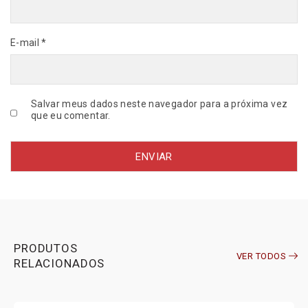
M
A
E-mail
*
C
A
R
q
u
Salvar meus dados neste navegador para a próxima vez
a
que eu comentar.
n
t
i
d
a
d
e
PRODUTOS
VER TODOS
RELACIONADOS