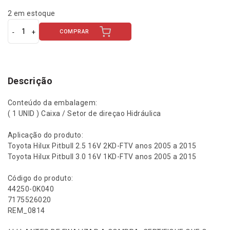
2 em estoque
COMPRAR
C
a
i
x
a
Descrição
S
e
Conteúdo da embalagem:
t
( 1 UNID ) Caixa / Setor de direçao Hidráulica
o
r
Aplicação do produto:
D
Toyota Hilux Pitbull 2.5 16V 2KD-FTV anos 2005 a 2015
i
Toyota Hilux Pitbull 3.0 16V 1KD-FTV anos 2005 a 2015
r
e
Código do produto:
ç
44250-0K040
ã
7175526020
o
REM_0814
H
i