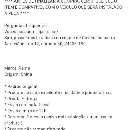
**** ANTES DE FINALIZAR A COMPRA, CERTIFIQUE QUE O
d
ITEM É COMPATÍVEL COM O VEICULO QUE SERÁ INSTALADO
r
A PEÇA ****
á
u
Perguntas frequentes:
l
Voces possuem loja fisica ?
i
Sim, possuímos loja física na cidade de Goiânia no bairro
c
Aeroviário, rua 12, número 50, 74435-190.
a
H
i
l
Marca: Rema
u
Origem: China
x
P
* Padrão original
i
* Produto novo de excelente qualidade e primeira linha
t
* Pronta Entrega
b
* Envio com nota fiscal
u
* Envio dentro de 24h
l
* Garantia: 3 meses ( salvo má instalação / mau uso do
l
produto )
2
* Produto não remanufaturado