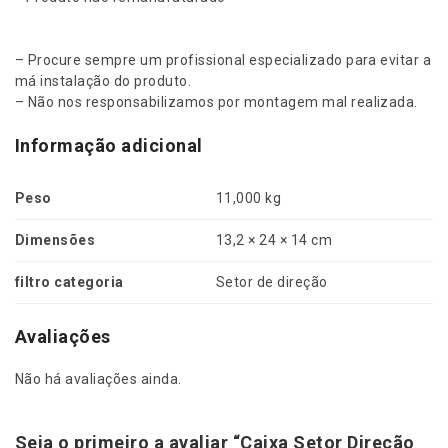
.
5
3
– Procure sempre um profissional especializado para evitar a
.
má instalação do produto.
0
– Não nos responsabilizamos por montagem mal realizada.
1
K
Informação adicional
d
2
Peso
11,000 kg
K
d
Dimensões
13,2 × 24 × 14 cm
2
0
filtro categoria
Setor de direção
0
5
A
Avaliações
2
0
Não há avaliações ainda.
1
5
C
Seja o primeiro a avaliar “Caixa Setor Direção