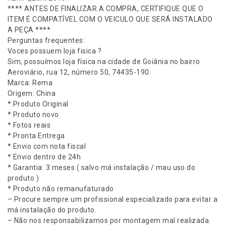
o
**** ANTES DE FINALIZAR A COMPRA, CERTIFIQUE QUE O
s
ITEM É COMPATÍVEL COM O VEICULO QUE SERÁ INSTALADO
a
A PEÇA ****
P
Perguntas frequentes:
i
Voces possuem loja fisica ?
n
Sim, possuímos loja física na cidade de Goiânia no bairro
k
Aeroviário, rua 12, número 50, 74435-190.
B
Marca: Rema
i
Origem: China
c
* Produto Original
i
* Produto novo
c
* Fotos reais
l
* Pronta Entrega
e
* Envio com nota fiscal
t
* Envio dentro de 24h
a
* Garantia: 3 meses ( salvo má instalação / mau uso do
E
produto )
l
* Produto não remanufaturado
é
– Procure sempre um profissional especializado para evitar a
t
má instalação do produto.
r
– Não nos responsabilizamos por montagem mal realizada.