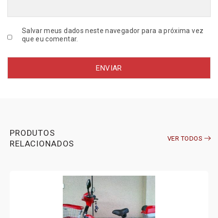
N
A
L
Salvar meus dados neste navegador para a próxima vez
R
que eu comentar.
E
M
A
q
u
a
n
t
i
PRODUTOS
VER TODOS
d
RELACIONADOS
a
d
e