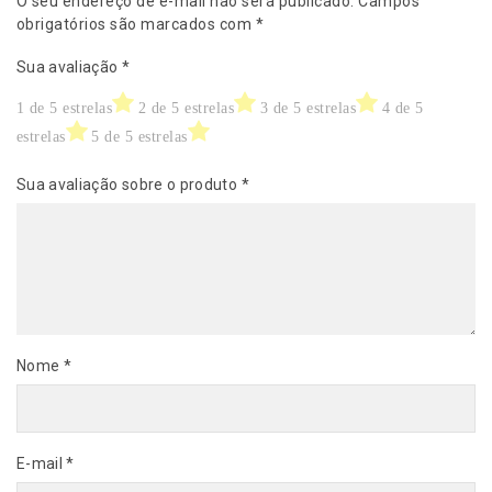
O seu endereço de e-mail não será publicado.
Campos
0
obrigatórios são marcados com
*
1
Sua avaliação
*
0
2
1 de 5 estrelas
2 de 5 estrelas
3 de 5 estrelas
4 de 5
0
1
estrelas
5 de 5 estrelas
3
e
Sua avaliação sobre o produto
*
m
d
i
a
n
t
e
Nome
*
-
O
R
I
G
E-mail
*
I