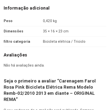
i
c
Informação adicional
a
R
Peso
0,420 kg
e
m
Dimensões
35 × 16 × 23 cm
a
M
filtro categoria
Bicicleta elétrica / Triciclo
o
d
e
Avaliações
l
o
Não há avaliações ainda.
R
e
m
Seja o primeiro a avaliar “Carenagem Farol
b
Rosa Pink Bicicleta Elétrica Rema Modelo
-
Remb-02/2010 2013 em diante – ORIGINAL
0
REMA”
2
/
2