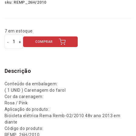
sku: REMP_26H/2010
7 em estoque
COMPRAR
C
a
r
e
n
Descrição
a
g
Conteúdo da embalagem:
e
( 1 UNID ) Carenagem do farol
m
Cor da carenagem:
F
Rosa / Pink
a
Aplicação do produto:
r
Bicicleta elétrica Rema Remb-02/2010 48v ano 2013 em
o
diante
l
Código do produto:
R
REMP_26H/2010