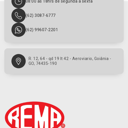
08:00 as 18hrs de segunda a sexta
(62) 3087-6777
(62) 99607-2201
R. 12, 64 - qd 19 lt 42 - Aeroviario, Goiânia -
GO, 74435-190