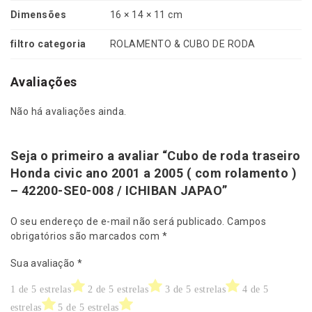
2
Dimensões
16 × 14 × 11 cm
0
0
filtro categoria
ROLAMENTO & CUBO DE RODA
-
S
E
Avaliações
0
-
Não há avaliações ainda.
0
0
8
Seja o primeiro a avaliar “Cubo de roda traseiro
/
Honda civic ano 2001 a 2005 ( com rolamento )
I
– 42200-SE0-008 / ICHIBAN JAPAO”
C
H
O seu endereço de e-mail não será publicado.
Campos
I
obrigatórios são marcados com
*
B
A
Sua avaliação
*
N
J
1 de 5 estrelas
2 de 5 estrelas
3 de 5 estrelas
4 de 5
A
estrelas
5 de 5 estrelas
P