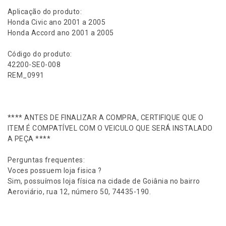
i
Aplicação do produto:
r
Honda Civic ano 2001 a 2005
o
Honda Accord ano 2001 a 2005
H
o
Código do produto:
n
42200-SE0-008
d
REM_0991
a
c
i
v
**** ANTES DE FINALIZAR A COMPRA, CERTIFIQUE QUE O
i
ITEM É COMPATÍVEL COM O VEICULO QUE SERÁ INSTALADO
c
A PEÇA ****
a
n
Perguntas frequentes:
o
Voces possuem loja fisica ?
2
Sim, possuímos loja física na cidade de Goiânia no bairro
0
Aeroviário, rua 12, número 50, 74435-190.
0
1
a