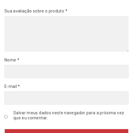
A
Sua avaliação sobre o produto
*
O
q
u
a
n
t
i
d
Nome
*
a
d
e
E-mail
*
Salvar meus dados neste navegador para a próxima vez
que eu comentar.