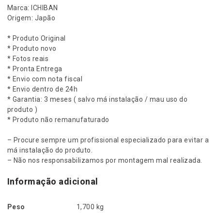
2
Marca: ICHIBAN
0
Origem: Japão
0
5
* Produto Original
(
* Produto novo
c
* Fotos reais
o
* Pronta Entrega
m
* Envio com nota fiscal
r
* Envio dentro de 24h
o
* Garantia: 3 meses ( salvo má instalação / mau uso do
l
produto )
a
* Produto não remanufaturado
m
e
– Procure sempre um profissional especializado para evitar a
n
má instalação do produto.
t
– Não nos responsabilizamos por montagem mal realizada.
o
)
Informação adicional
-
4
Peso
1,700 kg
2