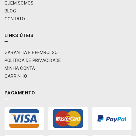
/
QUEM SOMOS
E
BLOG
t
CONTATO
i
o
s
LINKS ÚTEIS
0
8
/
GARANTIA E REEMBOLSO
L
POLÍTICA DE PRIVACIDADE
i
MINHA CONTA
f
CARRINHO
a
n
F
PAGAMENTO
o
i
s
o
n
7
7