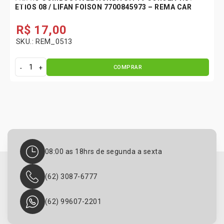
ETIOS 08 / LIFAN FOISON 7700845973 – REMA CAR
R$
17,00
SKU.: REM_0513
COMPRAR
F
i
l
t
r
o
C
o
08:00 as 18hrs de segunda a sexta
m
b
u
(62) 3087-6777
s
t
(62) 99607-2201
i
v