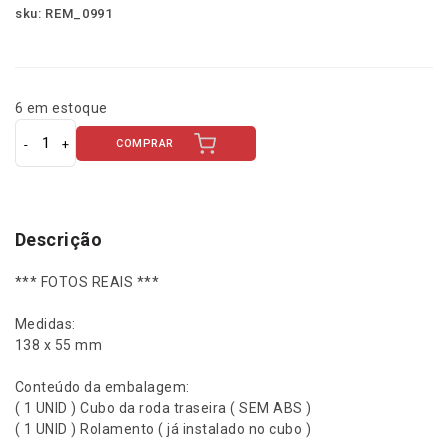
sku: REM_0991
6 em estoque
COMPRAR
C
u
b
o
d
Descrição
e
r
*** FOTOS REAIS ***
o
d
Medidas:
a
138 x 55 mm
t
r
Conteúdo da embalagem:
a
( 1 UNID ) Cubo da roda traseira ( SEM ABS )
s
( 1 UNID ) Rolamento ( já instalado no cubo )
e