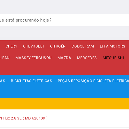
CHERY
CHEVROLET
CITROËN
DODGE RAM
EFFA MOTORS
LIFAN
MASSEY FERGUSON
MAZDA
MERCEDES
MITSUBISHI
ÇAS
BICICLETAS ELÉTRICAS
PEÇAS REPOSIÇÃO BICICLETA ELÉTRIC
/Hilux 2.8 3L ( MD 620109 )