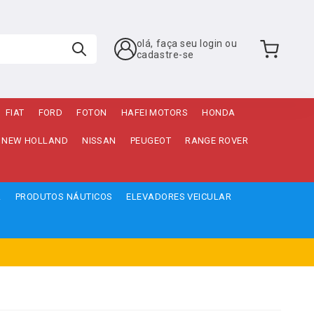
olá, faça seu login ou
cadastre-se
FIAT
FORD
FOTON
HAFEI MOTORS
HONDA
NEW HOLLAND
NISSAN
PEUGEOT
RANGE ROVER
A
PRODUTOS NÁUTICOS
ELEVADORES VEICULAR