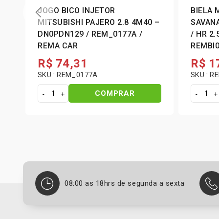
00
JOGO BICO INJETOR
BIELA 
MITSUBISHI PAJERO 2.8 4M40 –
SAVANA / L30
DN0PDN129 / REM_0177A /
/ HR 2.
REMA CAR
REMBI0
R$
74,31
R$
1
SKU.: REM_0177A
SKU.: R
COMPRAR
J
B
o
i
g
e
o
l
B
a
i
M
c
i
o
t
08:00 as 18hrs de segunda a sexta
I
s
n
u
j
b
e
i