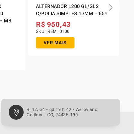
O
ALTERNADOR L200 GL/GLS
A
00
C/POLIA SIMPLES 17MM = 65A
S
R$
950,43
SKU.: REM_0100
S
VER MAIS
R. 12, 64 - qd 19 lt 42 - Aeroviario,
Goiânia - GO, 74435-190