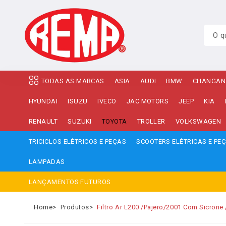
TODAS AS MARCAS
ASIA
AUDI
BMW
CHANGAN
HYUNDAI
ISUZU
IVECO
JAC MOTORS
JEEP
KIA
RENAULT
SUZUKI
TOYOTA
TROLLER
VOLKSWAGEN
TRICICLOS ELÉTRICOS E PEÇAS
SCOOTERS ELÉTRICAS E PE
LAMPADAS
LANÇAMENTOS FUTUROS
Home
Produtos
Filtro Ar L200 /Pajero/2001 Com Sicrone 