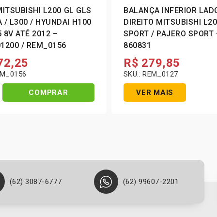
MITSUBISHI L200 GL GLS
BALANÇA INFERIOR LAD
0 / HYUNDAI H100
DIREITO MITSUBISHI L2
5 8V ATÉ 2012 –
SPORT / PAJERO SPORT – MB
1200 / REM_0156
860831
72,25
R$
279,85
EM_0156
SKU.: REM_0127
COMPRAR
VER MAIS
(62) 3087-6777
(62) 99607-2201