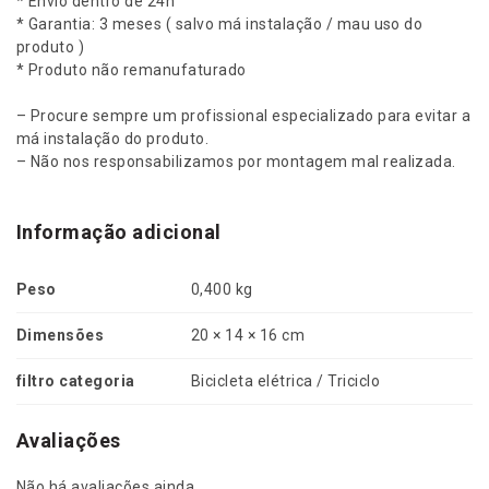
* Envio dentro de 24h
e
* Garantia: 3 meses ( salvo má instalação / mau uso do
m
produto )
a
* Produto não remanufaturado
A
t
– Procure sempre um profissional especializado para evitar a
é
má instalação do produto.
2
– Não nos responsabilizamos por montagem mal realizada.
0
2
3
Informação adicional
-
R
Peso
0,400 kg
E
M
Dimensões
20 × 14 × 16 cm
P
_
filtro categoria
Bicicleta elétrica / Triciclo
7
7
/
Avaliações
2
0
Não há avaliações ainda.