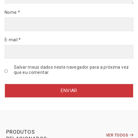
t
i
Nome
*
d
a
d
e
E-mail
*
Salvar meus dados neste navegador para a próxima vez
que eu comentar.
PRODUTOS
VER TODOS