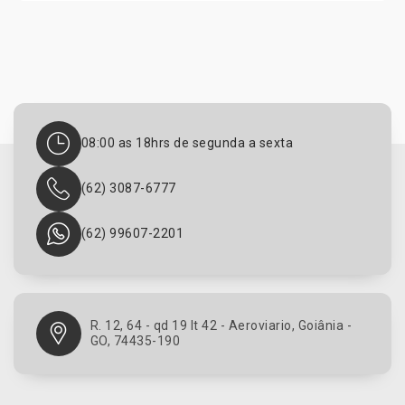
a
r
m
a
n
e
t
e
08:00 as 18hrs de segunda a sexta
d
e
(62) 3087-6777
f
r
e
(62) 99607-2201
i
o
B
i
c
R. 12, 64 - qd 19 lt 42 - Aeroviario, Goiânia -
GO, 74435-190
i
c
l
e