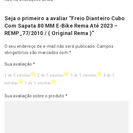
1
0
/
Seja o primeiro a avaliar “Freio Dianteiro Cubo
(
Com Sapata 80 MM E-Bike Rema Até 2023 –
O
REMP_77/2010 / ( Original Rema )”
r
i
O seu endereço de e-mail não será publicado.
Campos
g
obrigatórios são marcados com
*
i
n
Sua avaliação
*
a
l
1 de 5 estrelas
2 de 5 estrelas
3 de 5 estrelas
4 de 5
R
estrelas
5 de 5 estrelas
e
m
Sua avaliação sobre o produto
*
a
)
q
u
a
n