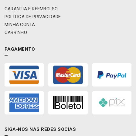
0
GARANTIA E REEMBOLSO
2
4
POLÍTICA DE PRIVACIDADE
/
MINHA CONTA
S
CARRINHO
o
u
s
PAGAMENTO
a
/
D
u
o
s
q
u
a
n
t
i
SIGA-NOS NAS REDES SOCIAS
d