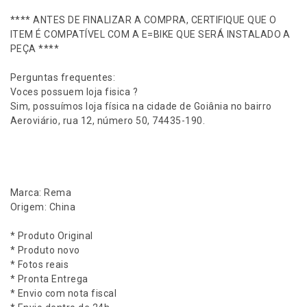
b
o
**** ANTES DE FINALIZAR A COMPRA, CERTIFIQUE QUE O
C
ITEM É COMPATÍVEL COM A E=BIKE QUE SERÁ INSTALADO A
o
PEÇA ****
m
S
Perguntas frequentes:
a
Voces possuem loja fisica ?
p
Sim, possuímos loja física na cidade de Goiânia no bairro
a
Aeroviário, rua 12, número 50, 74435-190.
t
a
8
0
M
Marca: Rema
M
Origem: China
E
-
* Produto Original
B
* Produto novo
i
* Fotos reais
k
* Pronta Entrega
e
* Envio com nota fiscal
R