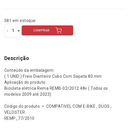
581 em estoque
COMPRAR
F
r
e
i
o
Descrição
D
i
Conteúdo da embalagem:
a
( 1 UNID ) Freio Dianteiro Cubo Com Sapata 80 mm
n
Aplicação do produto:
t
Bicicleta elétrica Rema REMB-02/2012 48v ( Todos os
e
modelos 2009 até 2023)
i
r
Código do produto: = COMPATIVEL COM E-BIKE , DUOS ,
o
VELOSTER.
C
REMP_77/2010
u