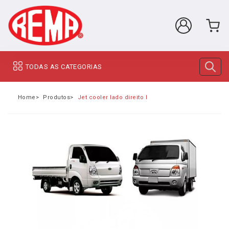
TODAS AS CATEGORIAS
Home
Produtos
Jet cooler lado direito Hyundai Hr / Kia K2500 8V ( 