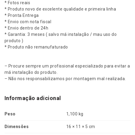
h
* Fotos reais
i
* Produto novo de excelente qualidade e primeira linha
P
* Pronta Entrega
a
* Envio com nota fiscal
j
* Envio dentro de 24h
e
* Garantia: 3 meses ( salvo má instalação / mau uso do
r
produto )
o
* Produto não remanufaturado
F
u
l
– Procure sempre um profissional especializado para evitar a
l
má instalação do produto.
2
– Não nos responsabilizamos por montagem mal realizada.
0
0
2
Informação adicional
a
2
Peso
1,100 kg
0
0
Dimensões
16 × 11 × 5 cm
8
/