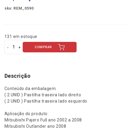
sku: REM_0590
131 em estoque
COMPRAR
J
o
g
o
p
Descrição
a
s
Conteúdo da embalagem:
t
( 2 UNID ) Pastilha traseira lado direito
i
( 2 UNID ) Pastilha traseira lado esquerdo
l
h
Aplicação do produto:
a
Mitsubishi Pajero Full ano 2002 a 2008
d
Mitsubishi Outlander ano 2008
e