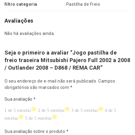
filtro categoria
Pastilha de Freio
O
u
t
Avaliações
l
a
Não há avaliações ainda.
n
d
e
Seja o primeiro a avaliar “Jogo pastilha de
r
freio traseira Mitsubishi Pajero Full 2002 a 2008
2
/ Outlander 2008 – D868 / REMA CAR”
0
0
O seu endereço de e-mail não será publicado.
Campos
8
obrigatórios são marcados com
*
-
D
Sua avaliação
*
8
6
1 de 5 estrelas
2 de 5 estrelas
3 de 5 estrelas
4 de 5
8
estrelas
5 de 5 estrelas
/
R
Sua avaliação sobre o produto
*
E