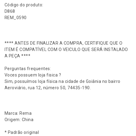
f
Código do produto:
r
D868
e
REM_0590
i
o
t
r
**** ANTES DE FINALIZAR A COMPRA, CERTIFIQUE QUE O
a
ITEM É COMPATÍVEL COM O VEICULO QUE SERÁ INSTALADO
s
A PEÇA ****
e
i
Perguntas frequentes:
r
Voces possuem loja fisica ?
a
Sim, possuímos loja física na cidade de Goiânia no bairro
M
Aeroviário, rua 12, número 50, 74435-190.
i
t
s
u
Marca: Rema
b
Origem: China
i
s
* Padrão original