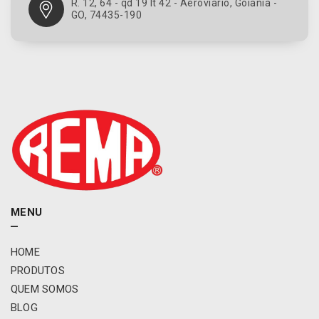
R. 12, 64 - qd 19 lt 42 - Aeroviario, Goiânia -
GO, 74435-190
MENU
HOME
PRODUTOS
QUEM SOMOS
BLOG