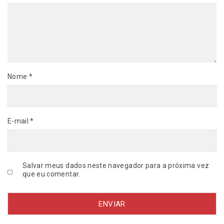
M
A
C
A
R
q
u
Nome
*
a
n
t
i
E-mail
*
d
a
d
e
Salvar meus dados neste navegador para a próxima vez
que eu comentar.