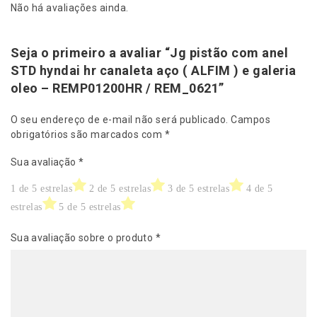
h
Não há avaliações ainda.
y
n
d
Seja o primeiro a avaliar “Jg pistão com anel
a
STD hyndai hr canaleta aço ( ALFIM ) e galeria
i
oleo – REMP01200HR / REM_0621”
h
r
O seu endereço de e-mail não será publicado.
Campos
c
obrigatórios são marcados com
*
a
n
Sua avaliação
*
a
l
1 de 5 estrelas
2 de 5 estrelas
3 de 5 estrelas
4 de 5
e
estrelas
5 de 5 estrelas
t
a
Sua avaliação sobre o produto
*
a
ç
o
(
A
L