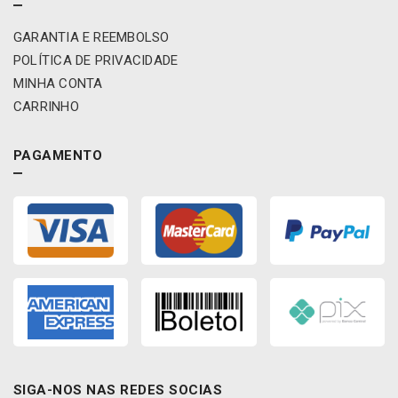
5
0
GARANTIA E REEMBOLSO
0
3
POLÍTICA DE PRIVACIDADE
8
MINHA CONTA
d
CARRINHO
e
n
t
PAGAMENTO
e
s
-
M
D
1
6
4
8
3
5
/
SIGA-NOS NAS REDES SOCIAS
R