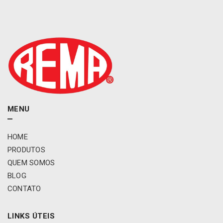
s
i
n
c
r
o
n
i
s
m
o
MENU
L
2
HOME
0
PRODUTOS
0
/
QUEM SOMOS
H
BLOG
R
CONTATO
/
K
2
LINKS ÚTEIS