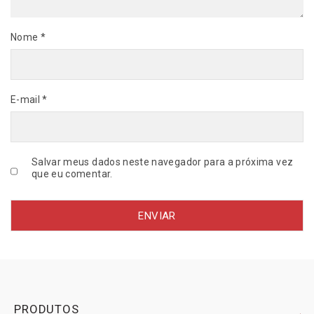
F
I
Nome
*
M
)
e
g
E-mail
*
a
l
e
r
i
Salvar meus dados neste navegador para a próxima vez
a
que eu comentar.
o
l
e
o
-
R
E
M
P
PRODUTOS