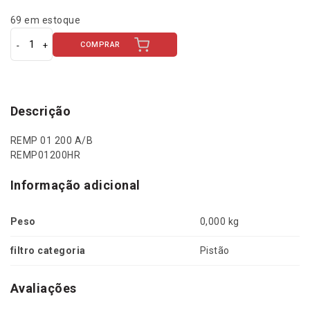
69 em estoque
COMPRAR
J
g
p
i
s
Descrição
t
ã
REMP 01 200 A/B
o
REMP01200HR
c
o
Informação adicional
m
a
Peso
0,000 kg
n
e
filtro categoria
Pistão
l
S
T
Avaliações
D