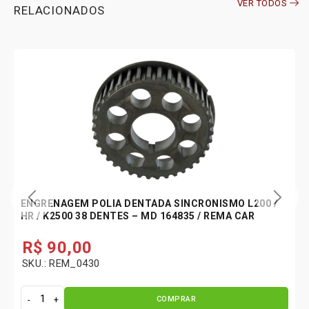
VER TODOS
0
RELACIONADOS
1
2
0
0
H
R
/
R
E
M
_
0
6
ENGRENAGEM POLIA DENTADA SINCRONISMO L200 /
2
HR / K2500 38 DENTES – MD 164835 / REMA CAR
1
q
R$
90,00
u
SKU.: REM_0430
a
n
t
COMPRAR
E