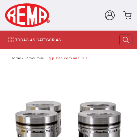
TODAS AS CATEGORIAS
Home
Produtos
Jg pistão com anel STD hyndai hr canaleta aço ( 