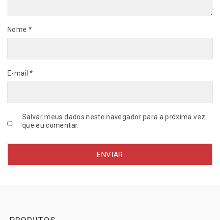
K
2
Nome
*
5
D
0
,
7
E-mail
*
5
/
T
A
Salvar meus dados neste navegador para a próxima vez
K
que eu comentar.
A
O
q
u
a
n
t
i
d