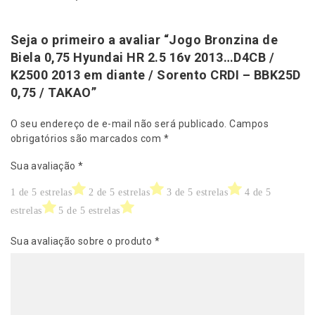
m
d
i
Seja o primeiro a avaliar “Jogo Bronzina de
a
Biela 0,75 Hyundai HR 2.5 16v 2013…D4CB /
n
K2500 2013 em diante / Sorento CRDI – BBK25D
t
0,75 / TAKAO”
e
/
S
O seu endereço de e-mail não será publicado.
Campos
o
obrigatórios são marcados com
*
r
Sua avaliação
*
e
n
1 de 5 estrelas
2 de 5 estrelas
3 de 5 estrelas
4 de 5
t
o
estrelas
5 de 5 estrelas
C
R
Sua avaliação sobre o produto
*
D
I
-
B
B