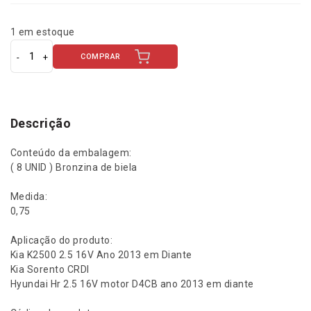
1 em estoque
COMPRAR
J
o
g
o
B
Descrição
r
o
Conteúdo da embalagem:
n
( 8 UNID ) Bronzina de biela
z
i
Medida:
n
0,75
a
d
Aplicação do produto:
e
Kia K2500 2.5 16V Ano 2013 em Diante
B
Kia Sorento CRDI
i
Hyundai Hr 2.5 16V motor D4CB ano 2013 em diante
e
l