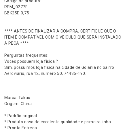
Código do produto:
a
REM_0277F
0
BBK25D 0,75
,
7
5
**** ANTES DE FINALIZAR A COMPRA, CERTIFIQUE QUE O
H
ITEM É COMPATÍVEL COM O VEICULO QUE SERÁ INSTALADO
y
A PEÇA ****
u
n
Perguntas frequentes:
d
Voces possuem loja fisica ?
a
Sim, possuímos loja física na cidade de Goiânia no bairro
i
Aeroviário, rua 12, número 50, 74435-190.
H
R
2
.
Marca: Takao
5
Origem: China
1
6
* Padrão original
v
* Produto novo de excelente qualidade e primeira linha
2
* Pronta Entrega