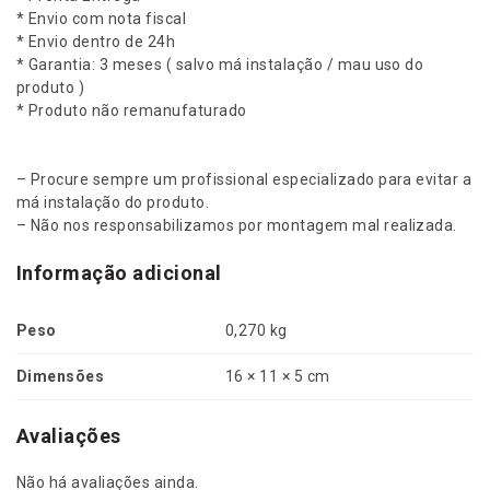
0
* Envio com nota fiscal
1
* Envio dentro de 24h
3
* Garantia: 3 meses ( salvo má instalação / mau uso do
.
produto )
.
* Produto não remanufaturado
.
D
4
– Procure sempre um profissional especializado para evitar a
C
má instalação do produto.
B
– Não nos responsabilizamos por montagem mal realizada.
/
K
Informação adicional
2
5
Peso
0,270 kg
0
0
Dimensões
16 × 11 × 5 cm
2
0
1
Avaliações
3
e
Não há avaliações ainda.