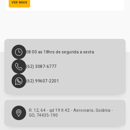
VER MAIS
08:00 as 18hrs de segunda a sexta
(62) 3087-6777
(62) 99607-2201
R. 12, 64 - qd 19 lt 42 - Aeroviario, Goiânia -
GO, 74435-190