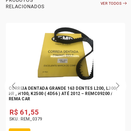
PRODUTOS
VER TODOS
a
RELACIONADOS
d
e
CORREIA DENTADA GRANDE 163 DENTES L200, L300,
HR , H100, K2500 ( 4D56 ) ATÉ 2012 – REMC09200 /
REMA CAR
R$
61,55
SKU.: REM_0379