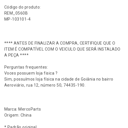
H
Código do produto:
y
REM_0560B
u
MP-103101-4
n
d
a
i
**** ANTES DE FINALIZAR A COMPRA, CERTIFIQUE QUE O
H
ITEM É COMPATÍVEL COM O VEICULO QUE SERÁ INSTALADO
R
A PEÇA ****
2
.
Perguntas frequentes:
5
Voces possuem loja fisica ?
1
Sim, possuímos loja física na cidade de Goiânia no bairro
6
Aeroviário, rua 12, número 50, 74435-190.
v
2
0
1
Marca: MercoParts
3
Origem: China
e
m
* Padrão original