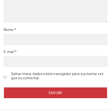
d
a
d
e
Nome
*
E-mail
*
Salvar meus dados neste navegador para a próxima vez
que eu comentar.