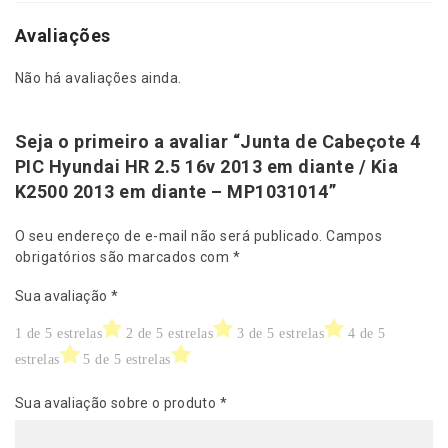
d
i
Avaliações
a
n
Não há avaliações ainda.
t
e
-
Seja o primeiro a avaliar “Junta de Cabeçote 4
M
PIC Hyundai HR 2.5 16v 2013 em diante / Kia
P
K2500 2013 em diante – MP1031014”
1
0
O seu endereço de e-mail não será publicado.
Campos
3
obrigatórios são marcados com
*
1
0
Sua avaliação
*
1
4
1 de 5 estrelas
2 de 5 estrelas
3 de 5 estrelas
4 de 5
q
estrelas
5 de 5 estrelas
u
a
Sua avaliação sobre o produto
*
n
t
i