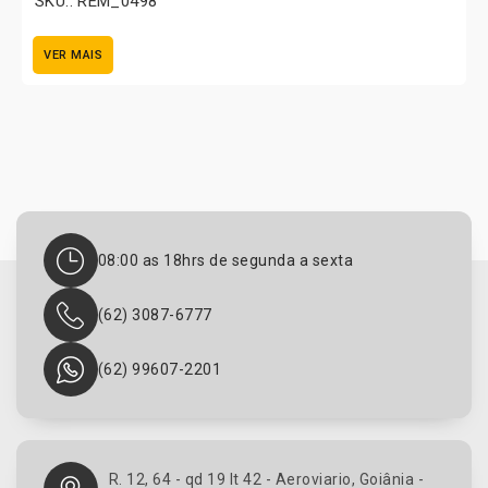
SKU.: REM_0498
VER MAIS
08:00 as 18hrs de segunda a sexta
(62) 3087-6777
(62) 99607-2201
R. 12, 64 - qd 19 lt 42 - Aeroviario, Goiânia -