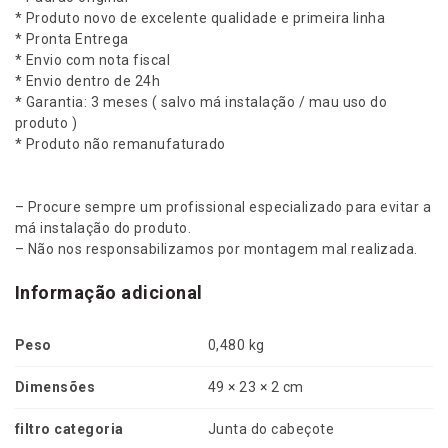
d
* Produto novo de excelente qualidade e primeira linha
i
* Pronta Entrega
a
* Envio com nota fiscal
n
* Envio dentro de 24h
t
* Garantia: 3 meses ( salvo má instalação / mau uso do
e
produto )
/
* Produto não remanufaturado
K
i
a
– Procure sempre um profissional especializado para evitar a
K
má instalação do produto.
2
– Não nos responsabilizamos por montagem mal realizada.
5
0
Informação adicional
0
2
Peso
0,480 kg
0
1
Dimensões
49 × 23 × 2 cm
3
e
filtro categoria
Junta do cabeçote
m