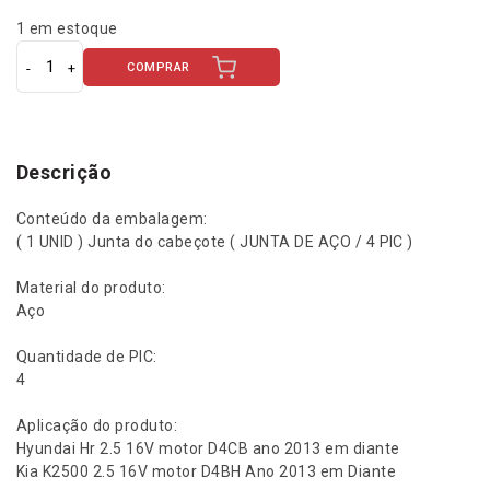
1 em estoque
COMPRAR
J
u
n
t
a
Descrição
d
e
Conteúdo da embalagem:
C
( 1 UNID ) Junta do cabeçote ( JUNTA DE AÇO / 4 PIC )
a
b
Material do produto:
e
Aço
ç
o
Quantidade de PIC:
t
4
e
4
Aplicação do produto:
P
Hyundai Hr 2.5 16V motor D4CB ano 2013 em diante
I
Kia K2500 2.5 16V motor D4BH Ano 2013 em Diante
C