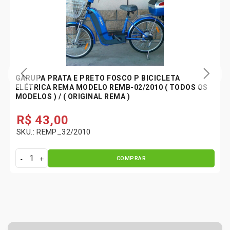
GARUPA PRATA E PRETO FOSCO P BICICLETA
ELÉTRICA REMA MODELO REMB-02/2010 ( TODOS OS
MODELOS ) / ( ORIGINAL REMA )
R$
43,00
SKU.: REMP_32/2010
COMPRAR
G
a
r
u
p
a
P