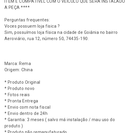
ITEM É COMPATÍVEL COM O VEICULO QUE SERÁ INSTALADO
c
A PEÇA ****
o
m
Perguntas frequentes:
c
Voces possuem loja fisica ?
a
Sim, possuímos loja física na cidade de Goiânia no bairro
n
Aeroviário, rua 12, número 50, 74435-190.
o
t
e
d
Marca: Rema
e
Origem: China
2
2
* Produto Original
.
* Produto novo
2
* Fotos reais
m
* Pronta Entrega
m
* Envio com nota fiscal
B
* Envio dentro de 24h
i
* Garantia: 3 meses ( salvo má instalação / mau uso do
c
produto )
i
* Produto não remanufaturado