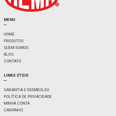
l
e
t
a
MENU
e
l
HOME
é
t
PRODUTOS
r
QUEM SOMOS
i
BLOG
c
CONTATO
a
R
e
LINKS ÚTEIS
m
a
m
GARANTIA E REEMBOLSO
o
POLÍTICA DE PRIVACIDADE
d
MINHA CONTA
e
CARRINHO
l