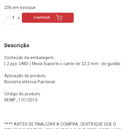
236 em estoque
COMPRAR
M
e
s
a
S
Descrição
u
p
Conteúdo da embalagem:
o
( 2 pçs UNID ) Mesa Suporte c cante de 22.2 mm do guidão
r
t
Aplicação do produto:
e
Bicicleta elétrica Pantanal
d
o
Código do produto:
g
REMP_11C/2010
u
i
d
ã
**** ANTES DE FINALIZAR A COMPRA, CERTIFIQUE QUE O
o