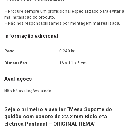
c
l
– Procure sempre um profissional especializado para evitar a
e
má instalação do produto.
t
– Não nos responsabilizamos por montagem mal realizada.
a
e
Informação adicional
l
é
Peso
0,240 kg
t
r
Dimensões
16 × 11 × 5 cm
i
c
a
Avaliações
P
a
Não há avaliações ainda.
n
t
a
Seja o primeiro a avaliar “Mesa Suporte do
n
guidão com canote de 22.2 mm Bicicleta
a
elétrica Pantanal – ORIGINAL REMA”
l