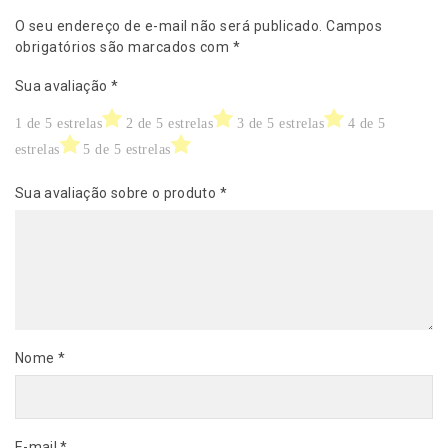
-
O seu endereço de e-mail não será publicado.
Campos
O
obrigatórios são marcados com
*
R
I
Sua avaliação
*
G
I
1 de 5 estrelas
2 de 5 estrelas
3 de 5 estrelas
4 de 5
N
estrelas
5 de 5 estrelas
A
L
Sua avaliação sobre o produto
*
R
E
M
A
q
u
a
n
Nome
*
t
i
d
a
E-mail
*
d