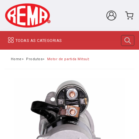
TODAS AS CATEGORIAS
Home
Produtos
Motor de partida Mitsubishi L200 Triton / Dakar / Pa