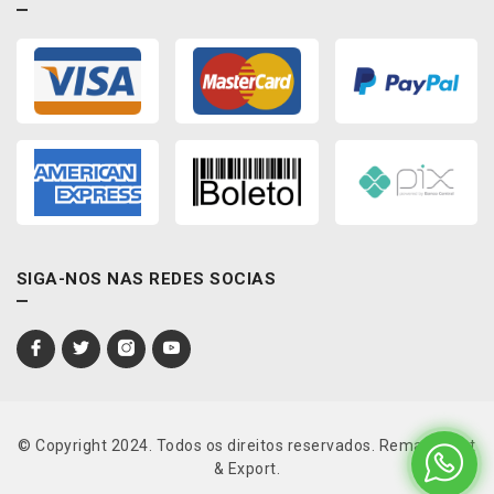
.
5
8
v
a
t
é
2
0
1
2
-
SIGA-NOS NAS REDES SOCIAS
R
E
M
B
I
0
1
2
© Copyright 2024. Todos os direitos reservados. Rema Import
0
& Export.
0