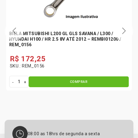
BIELA MITSUBISHI L200 GL GLS SAVANA / L300 /
HYUNDAI H100 / HR 2.5 8V ATÉ 2012 – REMBI01200 /
REM_0156
R$
172,25
SKU.: REM_0156
COMPRAR
B
i
e
l
a
M
i
t
08:00 as 18hrs de segunda a sexta
s