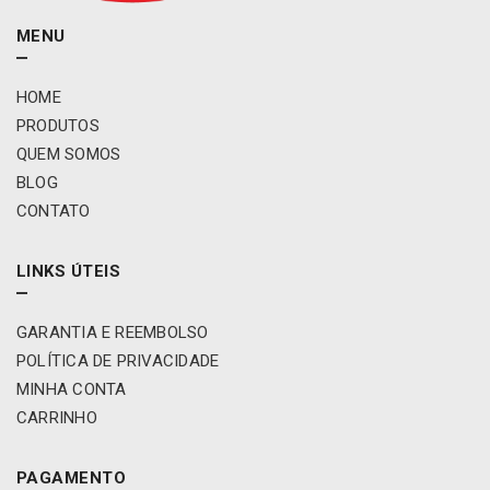
/
L
MENU
3
0
HOME
0
/
PRODUTOS
H
QUEM SOMOS
y
BLOG
u
CONTATO
n
d
a
LINKS ÚTEIS
i
H
1
GARANTIA E REEMBOLSO
0
POLÍTICA DE PRIVACIDADE
0
MINHA CONTA
/
CARRINHO
H
r
2
PAGAMENTO