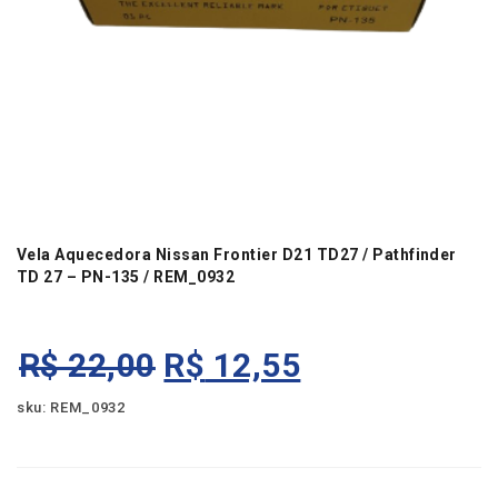
Vela Aquecedora Nissan Frontier D21 TD27 / Pathfinder
TD 27 – PN-135 / REM_0932
O
O
R$
22,00
R$
12,55
P
P
sku: REM_0932
R
R