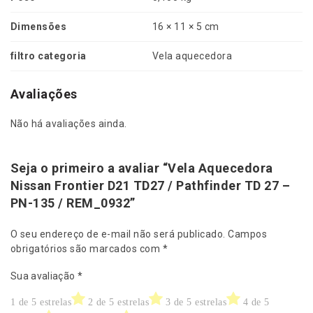
f
i
0
Dimensões
16 × 11 × 5 cm
n
d
0
filtro categoria
Vela aquecedora
e
r
.
T
Avaliações
D
2
Não há avaliações ainda.
7
-
P
Seja o primeiro a avaliar “Vela Aquecedora
N
Nissan Frontier D21 TD27 / Pathfinder TD 27 –
-
PN-135 / REM_0932”
1
3
O seu endereço de e-mail não será publicado.
Campos
5
obrigatórios são marcados com
*
/
R
Sua avaliação
*
E
M
1 de 5 estrelas
2 de 5 estrelas
3 de 5 estrelas
4 de 5
_