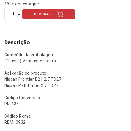
E
E
1904 em estoque
Ç
Ç
COMPRAR
V
e
O
O
l
a
O
A
A
Descrição
q
R
T
u
Conteúdo da embalagem:
e
( 1 unid ) Vela aquecedora
I
U
c
e
Aplicação do produto:
G
A
d
Nissan Frontier D21 2.7 TD27
o
Nissan Pathfinder 2.7 TD27
r
I
L
a
Código Conversão:
N
N
É
PN-135
i
s
Código Rema:
A
:
s
REM_0932
a