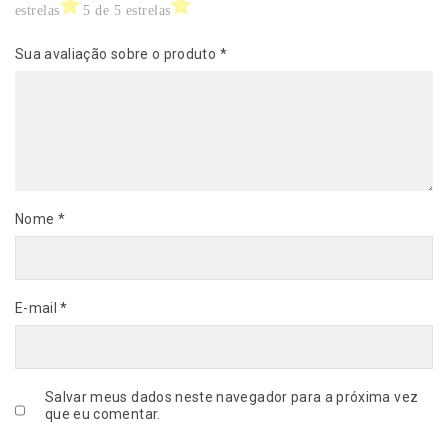
estrelas
5 de 5 estrelas
0
9
Sua avaliação sobre o produto
*
3
2
q
u
a
n
t
i
Nome
*
d
a
d
e
E-mail
*
Salvar meus dados neste navegador para a próxima vez
que eu comentar.