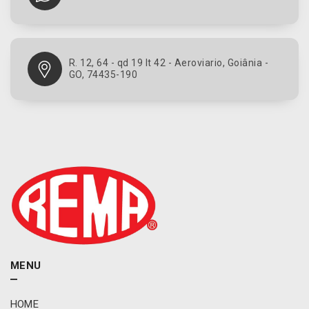
R. 12, 64 - qd 19 lt 42 - Aeroviario, Goiânia -
GO, 74435-190
MENU
HOME