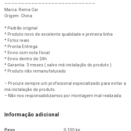
L
R
n
———————————————————————————
F
Marca: Rema Car
E
$
r
Origem: China
o
R
n
* Padrão original
t
* Produto novo de excelente qualidade e primeira linha
A
1
i
* Fotos reais
e
* Pronta Entrega
:
2
r
* Envio com nota fiscal
D
* Envio dentro de 24h
R
,
2
* Garantia: 3 meses ( salvo má instalação do produto )
1
* Produto não remanufaturado
$
5
T
D
– Procure sempre um profissional especializado para evitar a
2
5
má instalação do produto.
7
– Não nos responsabilizamos por montagem mal realizada.
/
2
.
P
a
Informação adicional
2
t
h
,
Peso
0,100 kg