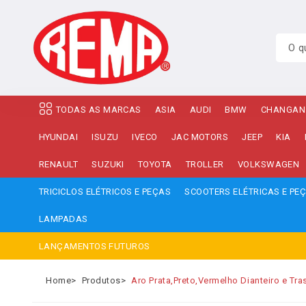
TODAS AS MARCAS
ASIA
AUDI
BMW
CHANGAN
HYUNDAI
ISUZU
IVECO
JAC MOTORS
JEEP
KIA
RENAULT
SUZUKI
TOYOTA
TROLLER
VOLKSWAGEN
TRICICLOS ELÉTRICOS E PEÇAS
SCOOTERS ELÉTRICAS E PE
LAMPADAS
LANÇAMENTOS FUTUROS
Home
Produtos
Aro Prata,Preto,Vermelho Dianteiro e Tr