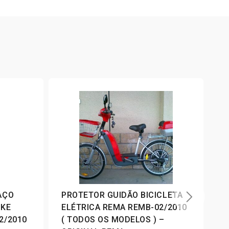
3
AÇO
PROTETOR GUIDÃO BICICLETA
C
IKE
ELÉTRICA REMA REMB-02/2010
E
2/2010
( TODOS OS MODELOS ) –
R