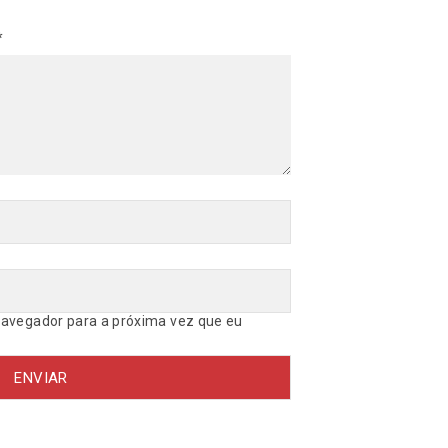
q
u
*
a
n
t
i
d
a
d
e
avegador para a próxima vez que eu