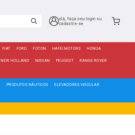
olá, faça seu login ou
cadastre-se
FIAT
FORD
FOTON
HAFEI MOTORS
HONDA
NEW HOLLAND
NISSAN
PEUGEOT
RANGE ROVER
A
PRODUTOS NÁUTICOS
ELEVADORES VEICULAR