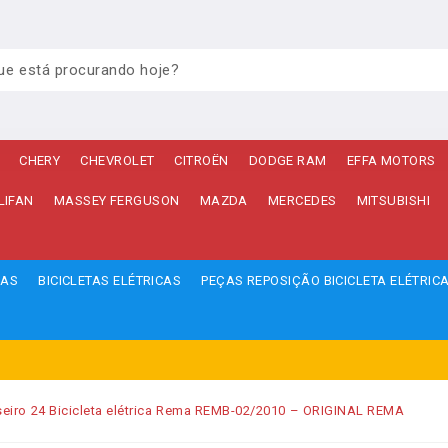
CHERY
CHEVROLET
CITROËN
DODGE RAM
EFFA MOTORS
LIFAN
MASSEY FERGUSON
MAZDA
MERCEDES
MITSUBISHI
ÇAS
BICICLETAS ELÉTRICAS
PEÇAS REPOSIÇÃO BICICLETA ELÉTRIC
aseiro 24 Bicicleta elétrica Rema REMB-02/2010 – ORIGINAL REMA