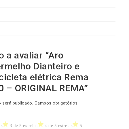
-
0
2
/
2
0
1
0
-
o a avaliar “Aro
O
ermelho Dianteiro e
R
I
cicleta elétrica Rema
G
I
0 – ORIGINAL REMA”
N
A
L
 será publicado.
Campos obrigatórios
R
E
M
as
3 de 5 estrelas
4 de 5 estrelas
5
A