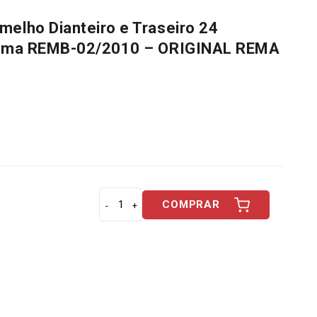
melho Dianteiro e Traseiro 24
a Rema REMB-02/2010 – ORIGINAL REMA
COMPRAR
A
r
o
P
r
a
t