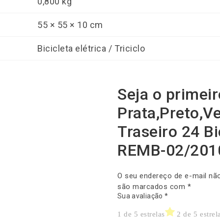
0,800 kg
55 × 55 × 10 cm
Bicicleta elétrica / Triciclo
Seja o primeir
Prata,Preto,V
Traseiro 24 Bi
REMB-02/201
O seu endereço de e-mail não
são marcados com
*
Sua avaliação
*
1 de 5 estrelas
2 de 5 estrel